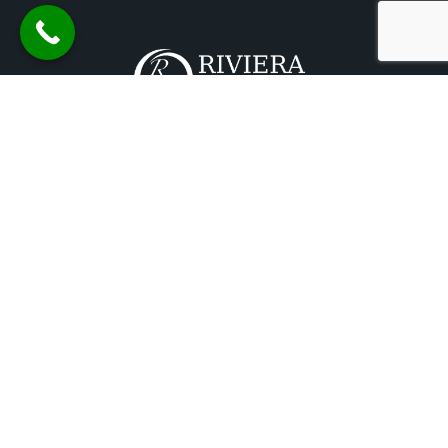
+33 (0)6 04 46 46 48
Pour toute réservation
De Marseille à Monaco
longues distances possible