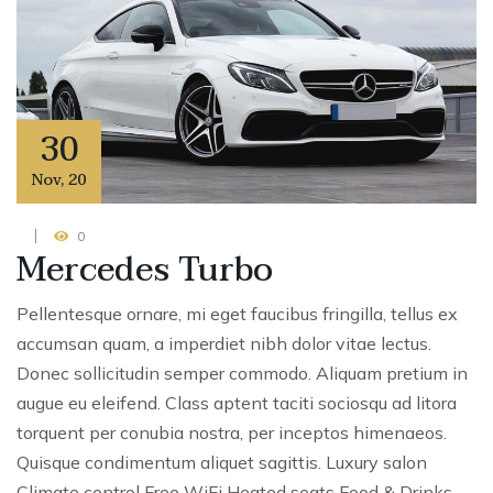
30
Nov
,
20
0
Mercedes Turbo
Pellentesque ornare, mi eget faucibus fringilla, tellus ex
accumsan quam, a imperdiet nibh dolor vitae lectus.
Donec sollicitudin semper commodo. Aliquam pretium in
augue eu eleifend. Class aptent taciti sociosqu ad litora
torquent per conubia nostra, per inceptos himenaeos.
Quisque condimentum aliquet sagittis. Luxury salon
Climate control Free WiFi Heated seats Food & Drinks